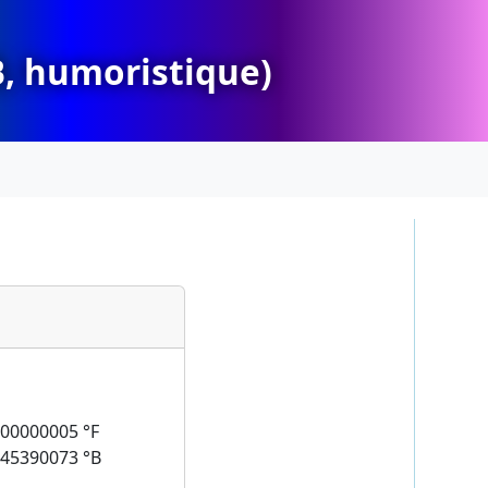
°B, humoristique)
000000005
°F
645390073
°B