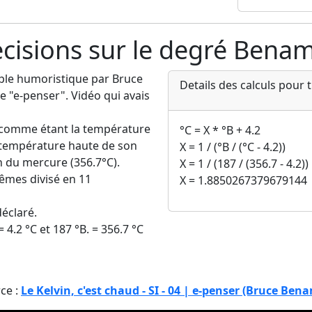
ecisions sur le degré Bena
mple humoristique par Bruce
Details des calculs pour
 "e-penser". Vidéo qui avais
re comme étant la température
°C = X * °B + 4.2
a température haute de son
X = 1 / (°B / (°C - 4.2))
n du mercure (356.7°C).
X = 1 / (187 / (356.7 - 4.2))
mêmes divisé en 11
X = 1.8850267379679144
déclaré.
 4.2 °C et 187 °B. = 356.7 °C
ce :
Le Kelvin, c'est chaud - SI - 04 | e-penser (Bruce Ben