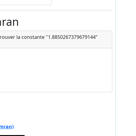
mran
 trouver la constante "1.8850267379679144"
amran)