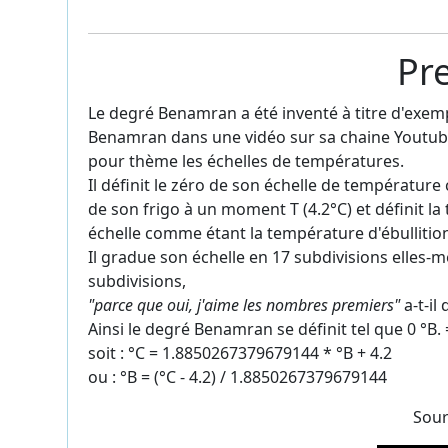
Pr
Le degré Benamran a été inventé à titre d'exe
Benamran dans une vidéo sur sa chaine Youtube
pour thème les échelles de températures.
Il définit le zéro de son échelle de températu
de son frigo à un moment T (4.2°C) et définit l
échelle comme étant la température d'ébullitio
Il gradue son échelle en 17 subdivisions elles-
subdivisions,
"parce que oui, j'aime les nombres premiers"
a-t-il 
Ainsi le degré Benamran se définit tel que 0 °B. =
soit : °C = 1.8850267379679144 * °B + 4.2
ou : °B = (°C - 4.2) / 1.8850267379679144
Sour