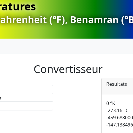
ratures
, Fahrenheit (°F), Benamran (
Convertisseur
Resultats
r
0
°K
-273.16
°C
-459.68800
-147.13849