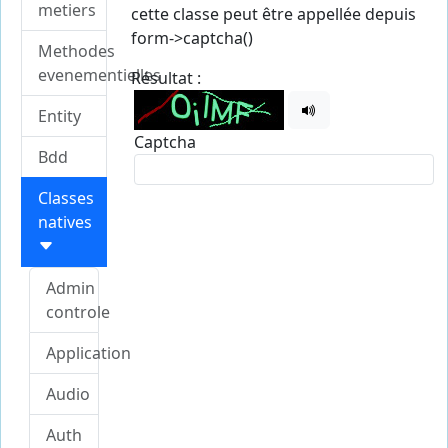
metiers
cette classe peut être appellée depuis
form->captcha()
Methodes
evenementielles
Résultat :
Lire le captcha
Entity
Captcha
Bdd
Classes
natives
Admin
controle
Application
Audio
Auth