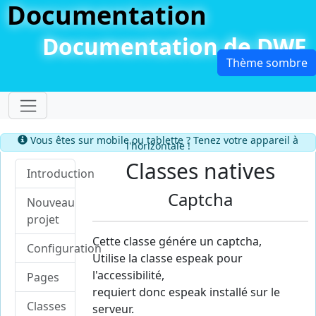
Documentation
Documentation de DWF
Dérouler le menu
Information
Vous êtes sur mobile ou tablette ? Tenez votre appareil à
l'horizontale !
Classes natives
Introduction
Captcha
Nouveau
projet
Cette classe génére un captcha,
Configuration
Utilise la classe espeak pour
l'accessibilité,
Pages
requiert donc espeak installé sur le
Classes
serveur.