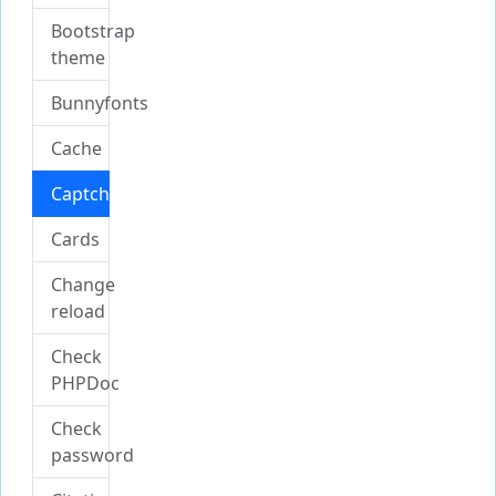
Bootstrap
theme
Bunnyfonts
Cache
Captcha
Cards
Change
reload
Check
PHPDoc
Check
password