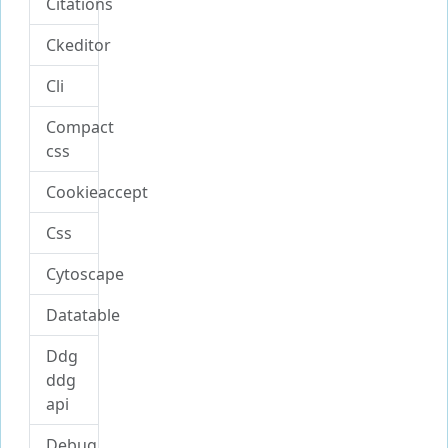
Citations
Ckeditor
Cli
Compact
css
Cookieaccept
Css
Cytoscape
Datatable
Ddg
ddg
api
Debug