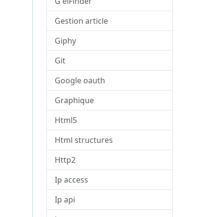
G elFinder
Gestion article
Giphy
Git
Google oauth
Graphique
Html5
Html structures
Http2
Ip access
Ip api