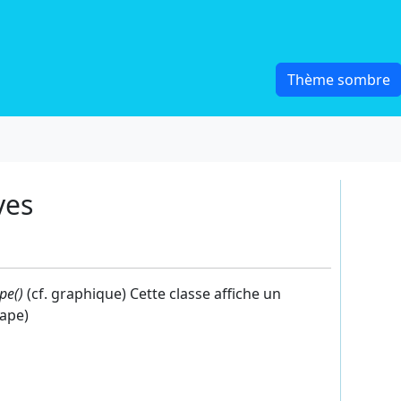
ves
pe()
(cf. graphique) Cette classe affiche un
cape)