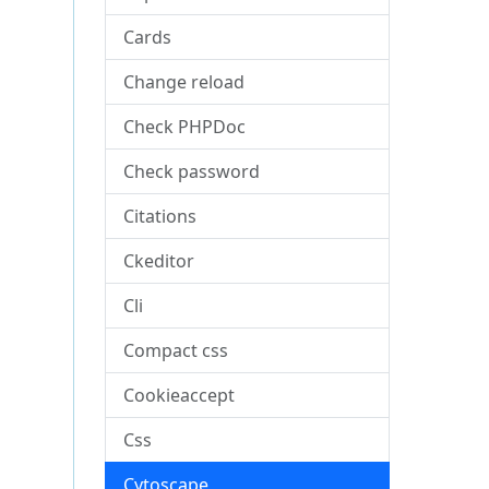
Cards
Change reload
Check PHPDoc
Check password
Citations
Ckeditor
Cli
Compact css
Cookieaccept
Css
Cytoscape