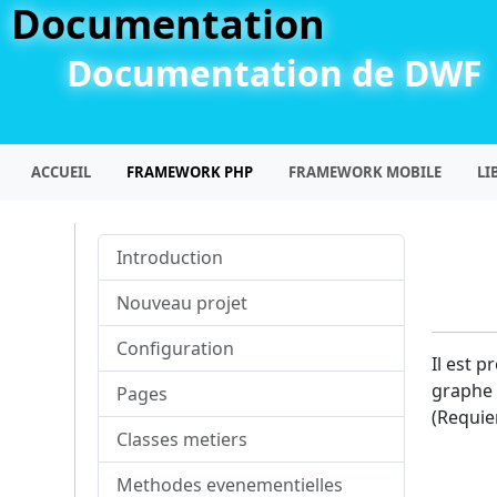
Documentation
Documentation de DWF
ACCUEIL
FRAMEWORK PHP
FRAMEWORK MOBILE
LI
Introduction
Nouveau projet
Configuration
Il est p
graphe d
Pages
(Requier
Classes metiers
Methodes evenementielles