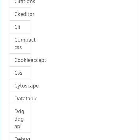
Citations
Ckeditor
Cli
Compact
css
Cookieaccept
Css
Cytoscape
Datatable
Ddg
ddg
api
Debug