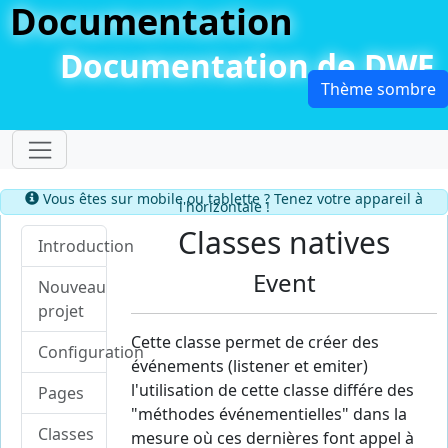
Documentation
Documentation de DWF
Dérouler le menu
Information
Vous êtes sur mobile ou tablette ? Tenez votre appareil à
l'horizontale !
Classes natives
Introduction
Event
Nouveau
projet
Cette classe permet de créer des
Configuration
événements (listener et emiter)
l'utilisation de cette classe différe des
Pages
"méthodes événementielles" dans la
Classes
mesure où ces dernières font appel à