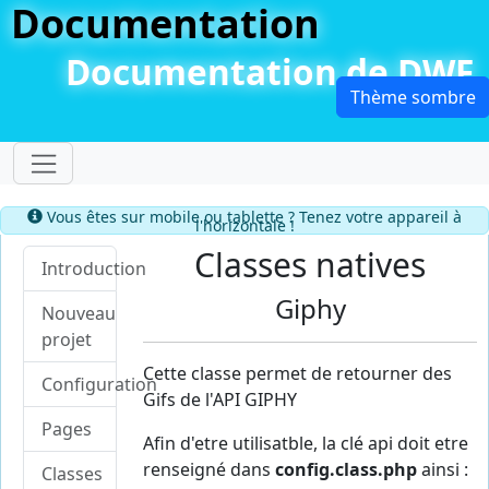
Documentation
Documentation de DWF
Dérouler le menu
Information
Vous êtes sur mobile ou tablette ? Tenez votre appareil à
l'horizontale !
Classes natives
Introduction
Giphy
Nouveau
projet
Cette classe permet de retourner des
Configuration
Gifs de l'API GIPHY
Pages
Afin d'etre utilisatble, la clé api doit etre
renseigné dans
config.class.php
ainsi :
Classes