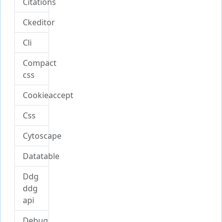
Citations
Ckeditor
Cli
Compact
css
Cookieaccept
Css
Cytoscape
Datatable
Ddg
ddg
api
Debug