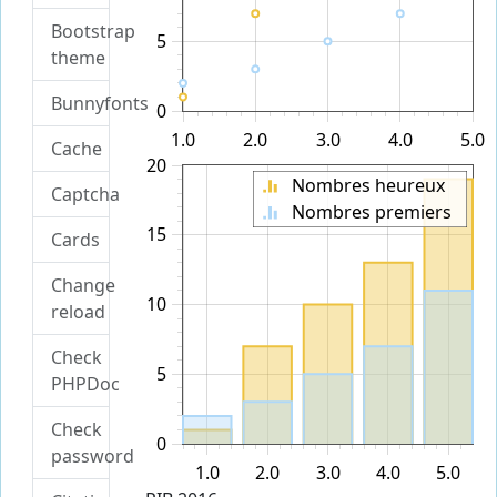
Bootstrap
5
theme
Bunnyfonts
0
1.0
2.0
3.0
4.0
5.0
Cache
20
Nombres heureux
Captcha
Nombres premiers
15
Cards
Change
10
reload
Check
5
PHPDoc
Check
0
password
1.0
2.0
3.0
4.0
5.0