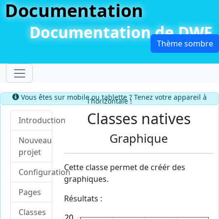
Documentation
Documentation de DWF
Dérouler le menu
Information
Vous êtes sur mobile ou tablette ? Tenez votre appareil à
l'horizontale !
Classes natives
Introduction
Graphique
Nouveau
projet
Cette classe permet de créér des
Configuration
graphiques.
Pages
Résultats :
Classes
20