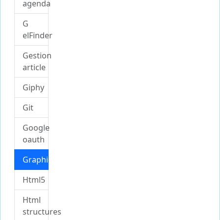
agenda
G
elFinder
Gestion
article
Giphy
Git
Google
oauth
Graphique
Html5
Html
structures