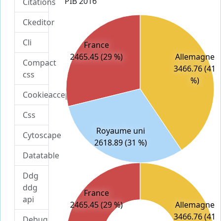
PIB 2016
Citations
Ckeditor
Cli
France
2465.45 (29 %)
Allemagne
Compact
3466.76 (41
css
%)
Cookieaccept
Css
Royaume uni
Cytoscape
2618.89 (31 %)
Datatable
Ddg
ddg
France
api
2465.45 (29 %)
Allemagne
3466.76 (41
Debug