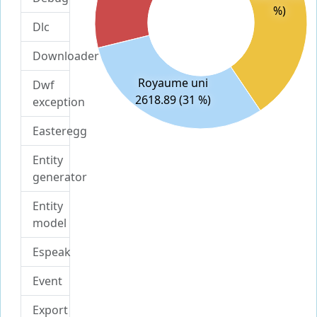
%)
Dlc
Downloader
Royaume uni
Dwf
2618.89 (31 %)
exception
Easteregg
Entity
generator
Entity
model
Espeak
Event
Export