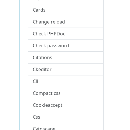
Cards
Change reload
Check PHPDoc
Check password
Citations
Ckeditor
Cli
Compact css
Cookieaccept
Css
Cytoscape