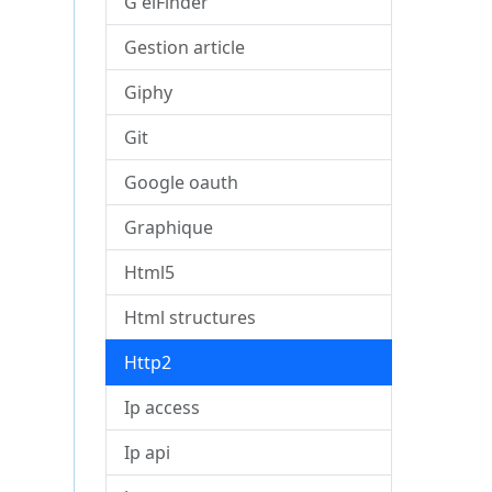
G elFinder
Gestion article
Giphy
Git
Google oauth
Graphique
Html5
Html structures
Http2
Ip access
Ip api