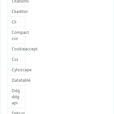
Citations
Ckeditor
Cli
Compact
css
Cookieaccept
Css
Cytoscape
Datatable
Ddg
ddg
api
Debug