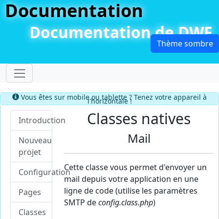
Documentation
Documentation de DWF
Dérouler le menu
Information
Vous êtes sur mobile ou tablette ? Tenez votre appareil à
l'horizontale !
Classes natives
Introduction
Mail
Nouveau
projet
Cette classe vous permet d'envoyer un
Configuration
mail depuis votre application en une
ligne de code (utilise les paramètres
Pages
SMTP de
config.class.php
)
Classes